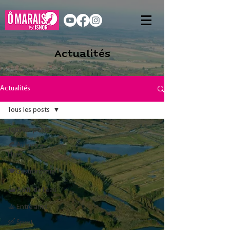
Actualités
Actualités
Tous les posts
Tous les posts
🍂 Automne
Hiver
🍽️Gastronomie
🛥️ Au fil de l'eau
🚣 Entre amis
🛶 Sport