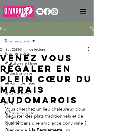
Post
Tous les posts
24 févr. 2025
3 min de lecture
Tous les posts
Venez vous
🍂 Automne Hiver
régaler en
🍽️Gastronomie
plein cœur du
🛥️ Au fil de l'eau
marais
🚣 Entre amis
audomarois
🛶 Sport
Vous cherchez un lieu chaleureux pour 
🍃Printemps été
déguster des plats traditionnels et de 
🎁 A offrir
qualité dans une ambiance conviviale ? 
Bienvenue à 
la Baguernette
, un 