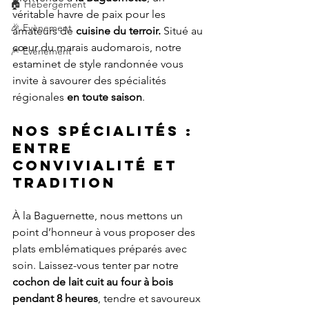
🏠 Hébergement
véritable havre de paix pour les 
🎉 Evènement
amateurs de 
cuisine du terroir.
 Situé au 
cœur du marais audomarois, notre 
🎆 Evénement
estaminet de style randonnée vous 
invite à savourer des spécialités 
régionales 
en toute saison
.
Nos Spécialités : 
entre 
convivialité et 
tradition
À la Baguernette, nous mettons un 
point d’honneur à vous proposer des 
plats emblématiques préparés avec 
soin. Laissez-vous tenter par notre 
cochon de lait cuit au four à bois 
pendant 8 heures
, tendre et savoureux 