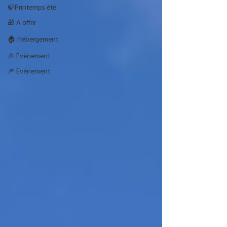
🍃Printemps été
🎁 A offrir
🏠 Hébergement
🎉 Evènement
🎆 Evénement