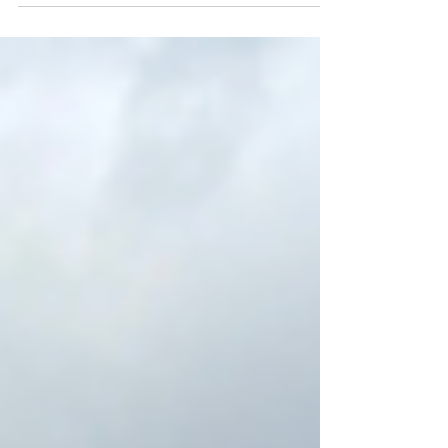
Marais 🌿