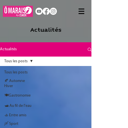
Actualités
Actualités
Tous les posts
Tous les posts
🍂 Automne
Hiver
🍽️Gastronomie
🛥️ Au fil de l'eau
🚣 Entre amis
🛶 Sport