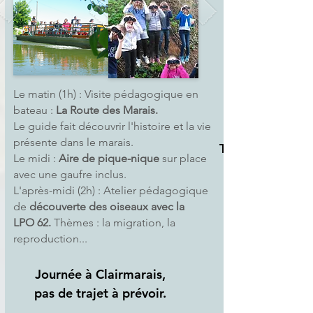
Le matin (1h) : Visite pédagogique en
bateau :
La Route des Marais.
Le guide fait découvrir l'histoire et la vie
présente dans le marais.
Tarif
Le midi :
Aire de pique-nique
sur place
7,90€ / élève
avec une gaufre inclus.
+257 €
L'après-midi (2h) : Atelier pédagogique
pour 30 élèves
de
découverte des oiseaux avec
la
LPO 62
.
Thèmes : la migration, la
reproduction...
Journée à Clairmarais,
pas de trajet à prévoir.