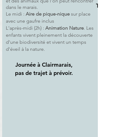
et des animaux que l'on peut rencontrer
Tarif
dans le marais.
Le midi :
Aire de pique-nique
sur place
7,90 € / élève
+210€ / 30
avec une gaufre inclus
élèves
L'après-midi (2h) :
Animation Nature
. Les
enfants vivent pleinement la découverte
d'une biodiversité et vivent un temps
d'éveil à la nature.
Journée à Clairmarais,
pas de trajet à prévoir.