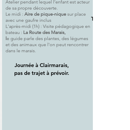
Atelier pendant lequel l’enfant est acteur
de sa propre découverte.
Le midi :
Aire de pique-nique
sur place
Tarif
avec une gaufre inclus
L'après-midi (1h) : Visite pédagogique en
11,90 € / élèv
bateau :
La Route des Marais,
l
e guide parle des plantes, des légumes
et des animaux que l'on peut rencontrer
dans le marais.
Journée à Clairmarais,
pas de trajet à prévoir.