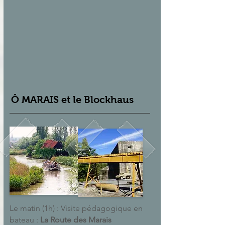
Ô MARAIS et le Blockhaus
Le matin (1h) : Visite pédagogique en
bateau :
La Route des Marais