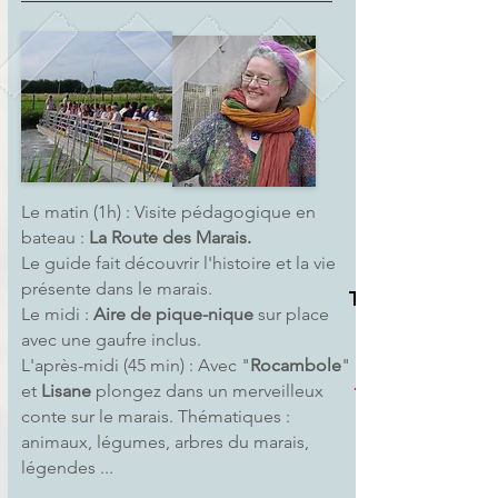
Le matin (1h) : Visite pédagogique en
bateau :
La Route des Marais.
Le guide fait découvrir l'histoire et la vie
présente dans le marais.
Tarif
Le midi :
Aire de pique-nique
sur place
7,90€ / élève
avec une gaufre inclus.
+348 €
L'après-midi (45 min) : Avec "
Rocambole
"
jusque 50 élève
et
Lisane
plongez dans un merveilleux
conte sur le marais. Thématiques :
animaux, légumes, arbres du marais,
légendes ...