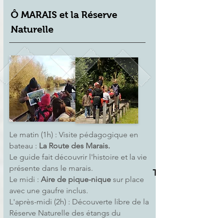
Ô MARAIS et la Réserve
Naturelle
Le matin (1h) : Visite pédagogique en
bateau :
La Route des Marais.
Le guide fait découvrir l'histoire et la vie
présente dans le marais.
Tarif
Le midi :
Aire de pique-nique
sur place
7,90€ / élève
avec une gaufre inclus.
L'après-midi (2h) : Découverte libre de la
Réserve Naturelle des étangs du