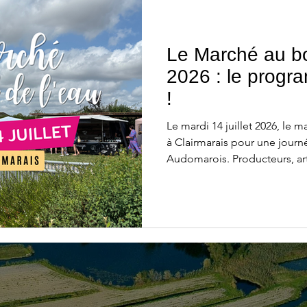
🏠 Hébergement
🎉 Evènement
🎆 Evénement
Le Marché au bo
2026 : le progra
!
Le mardi 14 juillet 2026, le 
à Clairmarais pour une journ
Audomarois. Producteurs, art
pour les enfants, restauratio
attendent de 10h à 18h. Un r
familial pour découvrir les ri
cadre naturel exceptionnel. E