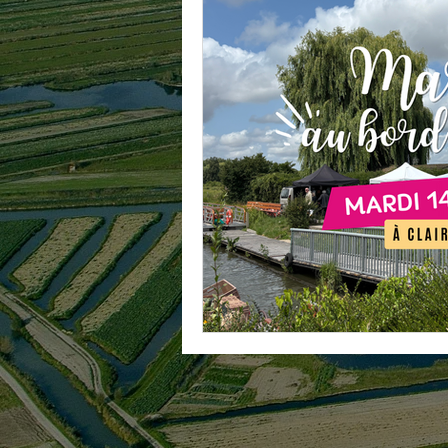
🍃Printemps été
🎁 A offrir