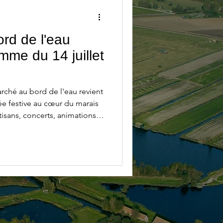
rd de l'eau
mme du 14 juillet
marché au bord de l'eau revient
ée festive au cœur du marais
isans, concerts, animations
n et balades sur l'eau vous
endez-vous convivial et
chesses du territoire dans un
ntrée gratuite.