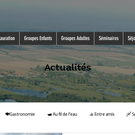
auration
Groupes Enfants
Groupes Adultes
Séminaires
Séj
Actualités
🍽️Gastronomie
🛥️ Au fil de l'eau
🚣 Entre amis
🛶 S