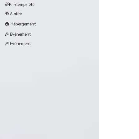
🍃Printemps été
🎁 A offrir
🏠 Hébergement
🎉 Evènement
🎆 Evénement