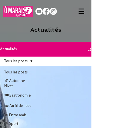
Actualités
Actualités
Tous les posts
Tous les posts
🍂 Automne
Hiver
🍽️Gastronomie
🛥️ Au fil de l'eau
🚣 Entre amis
🛶 Sport