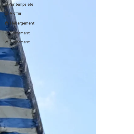
🍃Printemps été
🎁 A offrir
🏠 Hébergement
🎉 Evènement
🎆 Evénement